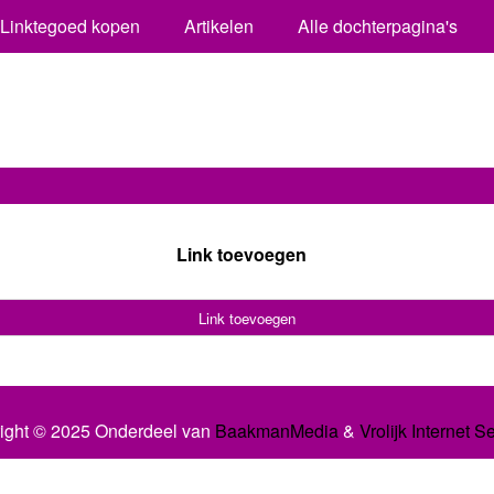
Linktegoed kopen
Artikelen
Alle dochterpagina's
Link toevoegen
Link toevoegen
ight © 2025 Onderdeel van
BaakmanMedia
&
Vrolijk Internet S